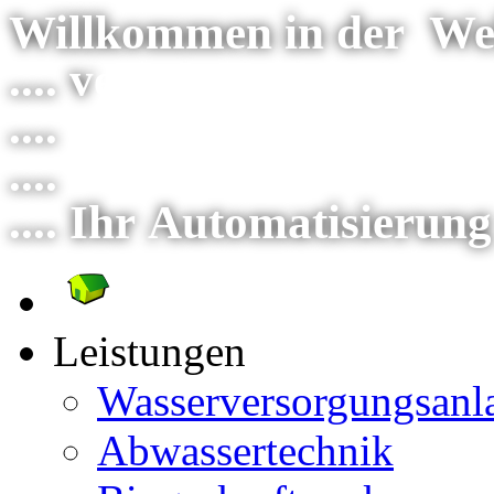
Willkommen in der Wel
.... v
erlassen Sie sich a
....
wir gestalten gemei
....
vom Konzept bis hin
.... Ihr Automatisierung
Leistungen
Wasserversorgungsanl
Abwassertechnik