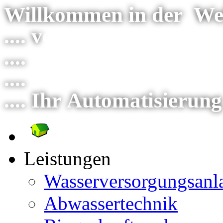
Willkommen in der Wel
.... v
erlassen Sie sich a
....
wir gestalten gemei
....
vom Konzept bis hin
.... Ihr Automatisierung
Leistungen
Wasserversorgungsanl
Abwassertechnik